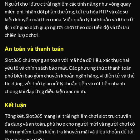
Người chơi được trải nghiệm các tính năng như vòng quay
miễn phí, nhân đôi phần thưởng, tối ưu hóa RTP và các sự
kiện khuyến mãi theo mùa. Việc quản lý tài khoản và lưu trữ
lịch sử giao dịch giúp người chơi theo dõi tiến độ và tối ưu
chiến lược chơi.
An toàn và thanh toán
Slot365 chú trọng an toàn với mã hóa dữ liệu, xác thực hai
yếu tố và chính sách bảo mật. Các phương thức thanh toán
phổ biến bao gồm chuyển khoản ngân hàng, ví điện tử và thẻ
tín dụng, với thời gian xử lý thuận tiện và rút tiền nhanh
chóng khi đáp ứng điều kiện xác minh.
Kết luận
Tổng kết, Slot365 mang lại trải nghiệm chơi slot trực tuyến
đa dạng và an toàn, phù hợp cho người mới và người chơi có
kinh nghiệm. Luôn kiểm tra khuyến mãi và điều khoản để tối
ưu ngân sách chơi.