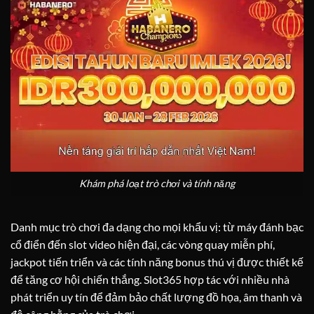
Khám phá loạt trò chơi và tính năng
Danh mục trò chơi đa dạng cho mọi khẩu vị: từ máy đánh bạc
cổ điển đến slot video hiện đại, các vòng quay miễn phí,
jackpot tiến triển và các tính năng bonus thú vị được thiết kế
để tăng cơ hội chiến thắng. Slot365 hợp tác với nhiều nhà
phát triển uy tín để đảm bảo chất lượng đồ họa, âm thanh và