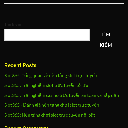
Tìm kiếm
TÌM
KIẾM
Recent Posts
Slot365: Tổng quan về nền tảng slot trực tuyến
Slot365: Trải nghiệm slot trực tuyến tối ưu
Slot365: Trải nghiệm casino trực tuyến an toàn và hấp dẫn
Slot365 - Đánh giá nền tảng chơi slot trực tuyến
Slot365: Nền tảng chơi slot trực tuyến nổi bật