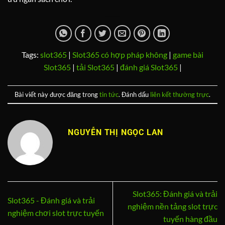
Tags:
slot365
|
Slot365 có hợp pháp không
|
game bài
Slot365
|
tải Slot365
|
đánh giá Slot365
|
Bài viết này được đăng trong
tin tức
. Đánh dấu
liên kết thường trực
.
NGUYỄN THỊ NGỌC LAN
Slot365: Đánh giá và trải
Slot365 - Đánh giá và trải
nghiệm nền tảng slot trực
nghiệm chơi slot trực tuyến
tuyến hàng đầu