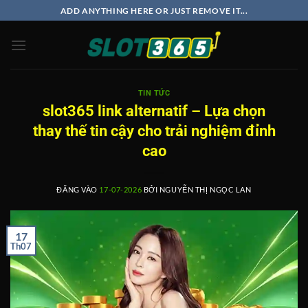
Bỏ
ADD ANYTHING HERE OR JUST REMOVE IT...
qua
nội
dung
TIN TỨC
slot365 link alternatif – Lựa chọn
thay thế tin cậy cho trải nghiệm đỉnh
cao
ĐĂNG VÀO
17-07-2026
BỞI
NGUYỄN THỊ NGỌC LAN
17
Th07