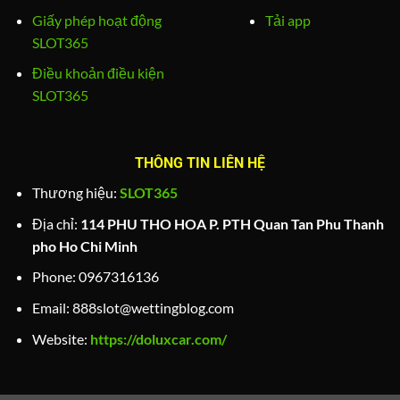
Giấy phép hoạt động
Tải app
SLOT365
Điều khoản điều kiện
SLOT365
THÔNG TIN LIÊN HỆ
Thương hiệu:
SLOT365
Địa chỉ:
114 PHU THO HOA P. PTH Quan Tan Phu Thanh
pho Ho Chi Minh
Phone:
0967316136
Email:
888slot@wettingblog.com
Website:
https://doluxcar.com/