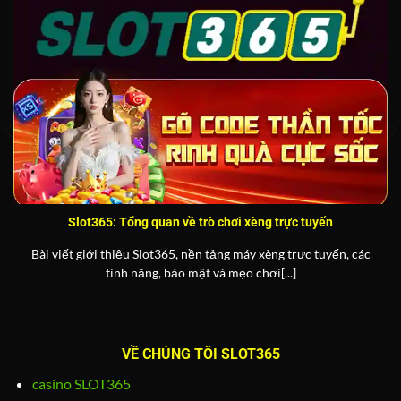
Slot365: Tổng quan về trò chơi xèng trực tuyến
Bài viết giới thiệu Slot365, nền tảng máy xèng trực tuyến, các
tính năng, bảo mật và mẹo chơi[...]
VỀ CHÚNG TÔI SLOT365
casino SLOT365