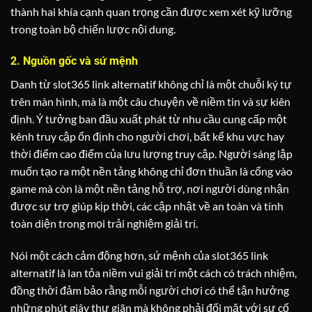
thành hai khía cạnh quan trọng cần được xem xét kỹ lưỡng
trong toàn bộ chiến lược nội dung.
2. Nguồn gốc và sứ mệnh
Danh từ slot365 link alternatif không chỉ là một chuỗi ký tự
trên màn hình, mà là một câu chuyện về niềm tin và sự kiên
định. Ý tưởng ban đầu xuất phát từ nhu cầu cung cấp một
kênh truy cập ổn định cho người chơi, bất kể khu vực hay
thời điểm cao điểm của lưu lượng truy cập. Người sáng lập
muốn tạo ra một nền tảng không chỉ đơn thuần là cổng vào
game mà còn là một nền tảng hỗ trợ, nơi người dùng nhận
được sự trợ giúp kịp thời, các cập nhật về an toàn và tính
toàn diện trong mọi trải nghiệm giải trí.
Nói một cách cảm động hơn, sứ mệnh của slot365 link
alternatif là lan tỏa niềm vui giải trí một cách có trách nhiệm,
đồng thời đảm bảo rằng mỗi người chơi có thể tận hưởng
những phút giây thư giãn mà không phải đối mặt với sự cố