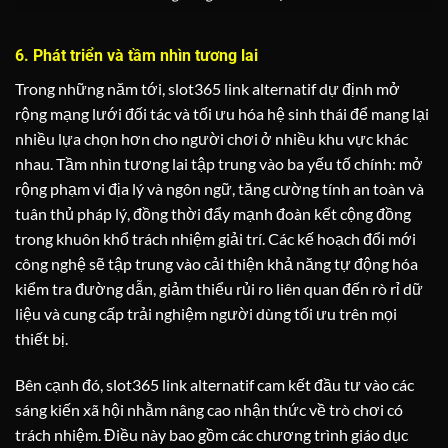
6. Phát triển và tầm nhìn tương lai
Trong những năm tới, slot365 link alternatif dự định mở
rộng mạng lưới đối tác và tối ưu hóa hệ sinh thái để mang lại
nhiều lựa chọn hơn cho người chơi ở nhiều khu vực khác
nhau. Tầm nhìn tương lai tập trung vào ba yếu tố chính: mở
rộng phạm vi địa lý và ngôn ngữ, tăng cường tính an toàn và
tuân thủ pháp lý, đồng thời đẩy mạnh đoàn kết cộng đồng
trong khuôn khổ trách nhiệm giải trí. Các kế hoạch đổi mới
công nghệ sẽ tập trung vào cải thiện khả năng tự động hóa
kiểm tra đường dẫn, giảm thiểu rủi ro liên quan đến rò rỉ dữ
liệu và cung cấp trải nghiệm người dùng tối ưu trên mọi
thiết bị.
Bên cạnh đó, slot365 link alternatif cam kết đầu tư vào các
sáng kiến xã hội nhằm nâng cao nhận thức về trò chơi có
trách nhiệm. Điều này bao gồm các chương trình giáo dục