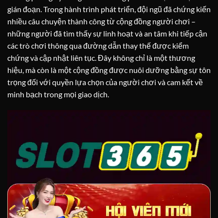
gián đoạn. Trong hành trình phát triển, đội ngũ đã chứng kiến
nhiều câu chuyện thành công từ cộng đồng người chơi –
những người đã tìm thấy sự linh hoạt và an tâm khi tiếp cận
các trò chơi thông qua đường dẫn thay thế được kiểm
chứng và cập nhật liên tục. Đây không chỉ là một thương
hiệu, mà còn là một cộng đồng được nuôi dưỡng bằng sự tôn
trọng đối với quyền lựa chọn của người chơi và cam kết về
minh bạch trong mọi giao dịch.