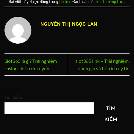
Bài viết này được đăng trong
tin tức
. Đánh dấu
liên kết thường trực
.
NGUYỄN THỊ NGỌC LAN
Slot365 là gì? Trải nghiệm
slot365 link – Trải nghiệm,
casino slot trực tuyến
đánh giá và tiện ích uy tín
Tìm kiếm
TÌM
KIẾM