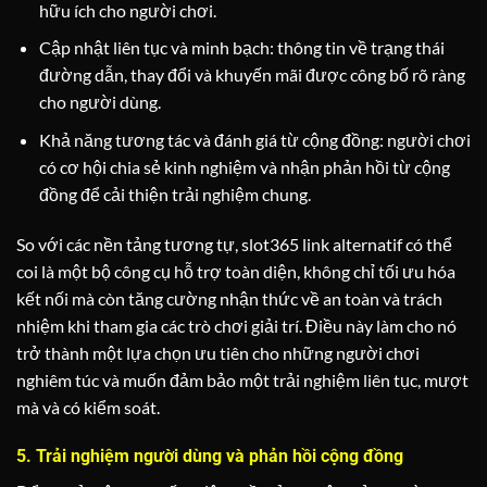
hữu ích cho người chơi.
Cập nhật liên tục và minh bạch: thông tin về trạng thái
đường dẫn, thay đổi và khuyến mãi được công bố rõ ràng
cho người dùng.
Khả năng tương tác và đánh giá từ cộng đồng: người chơi
có cơ hội chia sẻ kinh nghiệm và nhận phản hồi từ cộng
đồng để cải thiện trải nghiệm chung.
So với các nền tảng tương tự, slot365 link alternatif có thể
coi là một bộ công cụ hỗ trợ toàn diện, không chỉ tối ưu hóa
kết nối mà còn tăng cường nhận thức về an toàn và trách
nhiệm khi tham gia các trò chơi giải trí. Điều này làm cho nó
trở thành một lựa chọn ưu tiên cho những người chơi
nghiêm túc và muốn đảm bảo một trải nghiệm liên tục, mượt
mà và có kiểm soát.
5. Trải nghiệm người dùng và phản hồi cộng đồng