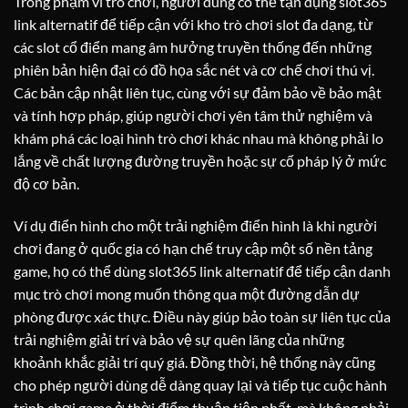
Trong phạm vi trò chơi, người dùng có thể tận dụng slot365
link alternatif để tiếp cận với kho trò chơi slot đa dạng, từ
các slot cổ điển mang âm hưởng truyền thống đến những
phiên bản hiện đại có đồ họa sắc nét và cơ chế chơi thú vị.
Các bản cập nhật liên tục, cùng với sự đảm bảo về bảo mật
và tính hợp pháp, giúp người chơi yên tâm thử nghiệm và
khám phá các loại hình trò chơi khác nhau mà không phải lo
lắng về chất lượng đường truyền hoặc sự cố pháp lý ở mức
độ cơ bản.
Ví dụ điển hình cho một trải nghiệm điển hình là khi người
chơi đang ở quốc gia có hạn chế truy cập một số nền tảng
game, họ có thể dùng slot365 link alternatif để tiếp cận danh
mục trò chơi mong muốn thông qua một đường dẫn dự
phòng được xác thực. Điều này giúp bảo toàn sự liên tục của
trải nghiệm giải trí và bảo vệ sự quên lãng của những
khoảnh khắc giải trí quý giá. Đồng thời, hệ thống này cũng
cho phép người dùng dễ dàng quay lại và tiếp tục cuộc hành
trình chơi game ở thời điểm thuận tiện nhất, mà không phải