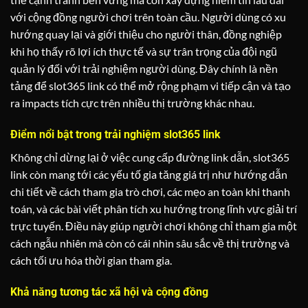
với cộng đồng người chơi trên toàn cầu. Người dùng có xu
hướng quay lại và giới thiệu cho người thân, đồng nghiệp
khi họ thấy rõ lợi ích thực tế và sự trân trọng của đội ngũ
quản lý đối với trải nghiệm người dùng. Đây chính là nền
tảng để slot365 link có thể mở rộng phạm vi tiếp cận và tạo
ra impacts tích cực trên nhiều thị trường khác nhau.
Điểm nổi bật trong trải nghiệm slot365 link
Không chỉ dừng lại ở việc cung cấp đường link dẫn, slot365
link còn mang tới các yếu tố gia tăng giá trị như hướng dẫn
chi tiết về cách tham gia trò chơi, các mẹo an toàn khi thanh
toán, và các bài viết phân tích xu hướng trong lĩnh vực giải trí
trực tuyến. Điều này giúp người chơi không chỉ tham gia một
cách ngẫu nhiên mà còn có cái nhìn sâu sắc về thị trường và
cách tối ưu hóa thời gian tham gia.
Khả năng tương tác xã hội và cộng đồng