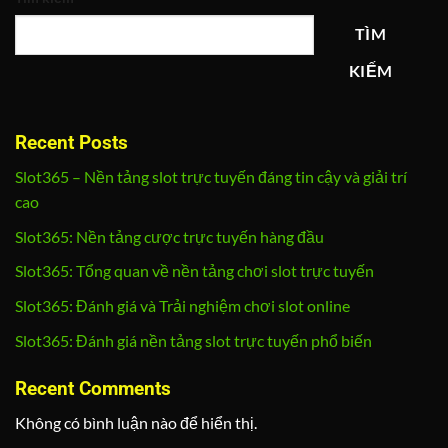
TÌM
KIẾM
Recent Posts
Slot365 – Nền tảng slot trực tuyến đáng tin cậy và giải trí
cao
Slot365: Nền tảng cược trực tuyến hàng đầu
Slot365: Tổng quan về nền tảng chơi slot trực tuyến
Slot365: Đánh giá và Trải nghiệm chơi slot online
Slot365: Đánh giá nền tảng slot trực tuyến phổ biến
Recent Comments
Không có bình luận nào để hiển thị.