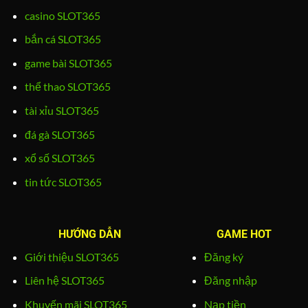
casino SLOT365
bắn cá SLOT365
game bài SLOT365
thể thao SLOT365
tài xỉu SLOT365
đá gà SLOT365
xổ số SLOT365
tin tức SLOT365
HƯỚNG DẪN
GAME HOT
Giới thiệu SLOT365
Đăng ký
Liên hệ SLOT365
Đăng nhập
Khuyến mãi SLOT365
Nạp tiền