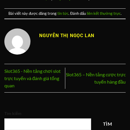
Bài viết này được đăng trong
tin tức
. Đánh dấu
liên kết thường trực
.
NGUYỄN THỊ NGỌC LAN
Slot365 - Nền tảng chơi slot
Slot365 – Nền tảng cược trực
trực tuyến và đánh giá tổng
tuyến hàng đầu
quan
Tìm kiếm
TÌM