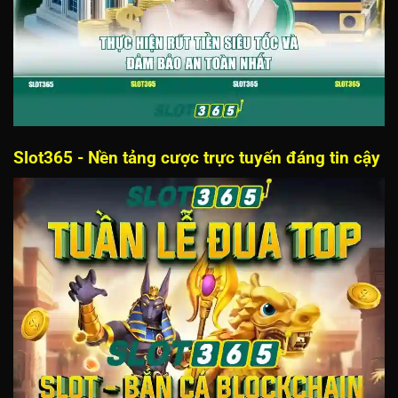
Slot365 - Nền tảng cược trực tuyến đáng tin cậy