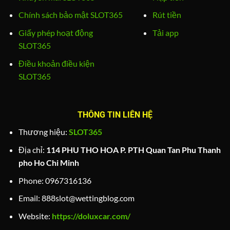
Chính sách bảo mật SLOT365
Rút tiền
Giấy phép hoạt động
Tải app
SLOT365
Điều khoản điều kiện
SLOT365
THÔNG TIN LIÊN HỆ
Thương hiệu:
SLOT365
Địa chỉ:
114 PHU THO HOA P. PTH Quan Tan Phu Thanh
pho Ho Chi Minh
Phone:
0967316136
Email:
888slot@wettingblog.com
Website:
https://doluxcar.com/