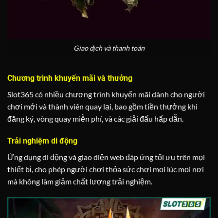
Giao dịch và thanh toán
Chương trình khuyến mãi và thưởng
Slot365 có nhiều chương trình khuyến mãi dành cho người
chơi mới và thành viên quay lại, bao gồm tiền thưởng khi
đăng ký, vòng quay miễn phí, và các giải đấu hấp dẫn.
Trải nghiệm di động
Ứng dụng di động và giao diện web đáp ứng tối ưu trên mọi
thiết bị, cho phép người chơi thỏa sức chơi mọi lúc mọi nơi
mà không làm giảm chất lượng trải nghiệm.