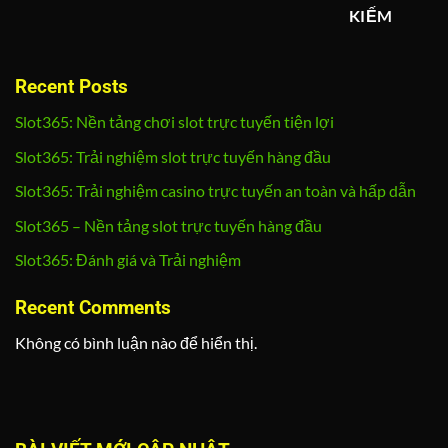
KIẾM
Recent Posts
Slot365: Nền tảng chơi slot trực tuyến tiện lợi
Slot365: Trải nghiệm slot trực tuyến hàng đầu
Slot365: Trải nghiệm casino trực tuyến an toàn và hấp dẫn
Slot365 – Nền tảng slot trực tuyến hàng đầu
Slot365: Đánh giá và Trải nghiệm
Recent Comments
Không có bình luận nào để hiển thị.