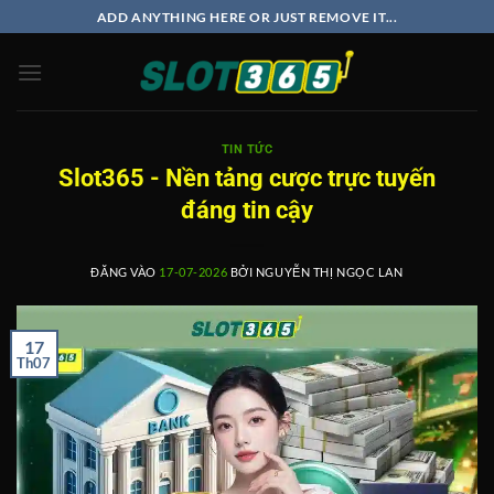
Bỏ
ADD ANYTHING HERE OR JUST REMOVE IT...
qua
nội
dung
TIN TỨC
Slot365 - Nền tảng cược trực tuyến
đáng tin cậy
ĐĂNG VÀO
17-07-2026
BỞI
NGUYỄN THỊ NGỌC LAN
17
Th07