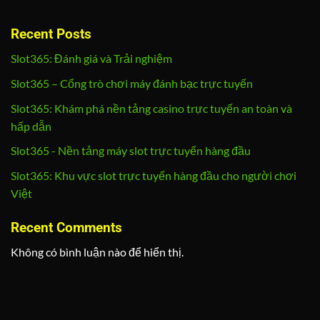
Recent Posts
Slot365: Đánh giá và Trải nghiệm
Slot365 – Cổng trò chơi máy đánh bạc trực tuyến
Slot365: Khám phá nền tảng casino trực tuyến an toàn và
hấp dẫn
Slot365 - Nền tảng máy slot trực tuyến hàng đầu
Slot365: Khu vực slot trực tuyến hàng đầu cho người chơi
Việt
Recent Comments
Không có bình luận nào để hiển thị.