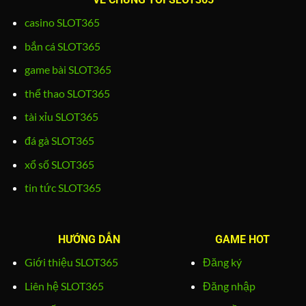
casino SLOT365
bắn cá SLOT365
game bài SLOT365
thể thao SLOT365
tài xỉu SLOT365
đá gà SLOT365
xổ số SLOT365
tin tức SLOT365
HƯỚNG DẪN
GAME HOT
Giới thiệu SLOT365
Đăng ký
Liên hệ SLOT365
Đăng nhập