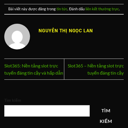
Bài viết này được đăng trong
tin tức
. Đánh dấu
liên kết thường trực
.
NGUYỄN THỊ NGỌC LAN
Slot365: Nền tảng slot trực
Slot365 – Nền tảng slot trực
tuyến đáng tin cậy và hấp dẫn
tuyến đáng tin cậy
Tìm kiếm
TÌM
KIẾM