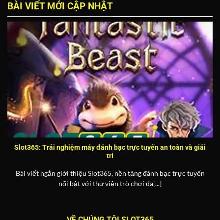
BÀI VIẾT MỚI CẬP NHẬT
Slot365: Trải nghiệm máy đánh bạc trực tuyến an toàn và giải
trí
Bài viết ngắn giới thiệu Slot365, nền tảng đánh bạc trực tuyến
nổi bật với thư viện trò chơi đa[...]
VỀ CHÚNG TÔI SLOT365