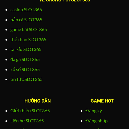
casino SLOT365
bắn cá SLOT365
game bài SLOT365
thể thao SLOT365
tài xỉu SLOT365
đá gà SLOT365
xổ số SLOT365
tin tức SLOT365
HƯỚNG DẪN
GAME HOT
Giới thiệu SLOT365
Đăng ký
Liên hệ SLOT365
Đăng nhập