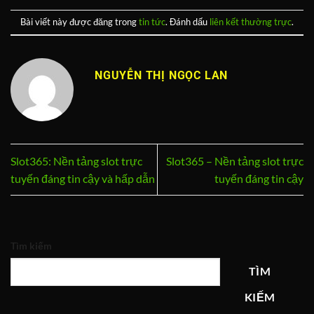
Bài viết này được đăng trong
tin tức
. Đánh dấu
liên kết thường trực
.
NGUYỄN THỊ NGỌC LAN
Slot365: Nền tảng slot trực
Slot365 – Nền tảng slot trực
tuyến đáng tin cậy và hấp dẫn
tuyến đáng tin cậy
Tìm kiếm
TÌM
KIẾM