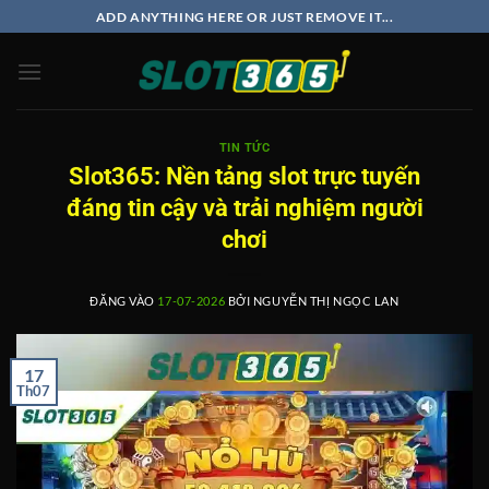
Bỏ
ADD ANYTHING HERE OR JUST REMOVE IT...
qua
nội
dung
TIN TỨC
Slot365: Nền tảng slot trực tuyến
đáng tin cậy và trải nghiệm người
chơi
ĐĂNG VÀO
17-07-2026
BỞI
NGUYỄN THỊ NGỌC LAN
17
Th07