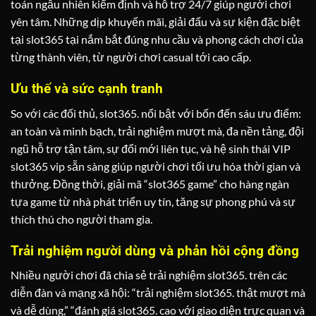
toán ngẫu nhiên kiểm định và hỗ trợ 24/7 giúp người chơi
yên tâm. Những dịp khuyến mãi, giải đấu và sự kiện đặc biệt
tại slot365 tại nắm bắt đúng nhu cầu và phong cách chơi của
từng thành viên, từ người chơi casual tới cao cấp.
Ưu thế và sức cạnh tranh
So với các đối thủ, slot365. nổi bật với bốn đến sáu ưu điểm:
an toàn và minh bạch, trải nghiệm mượt mà, đa nền tảng, đội
ngũ hỗ trợ tận tâm, sự đổi mới liên tục, và hệ sinh thái VIP
slot365 vip sẵn sàng giúp người chơi tối ưu hóa thời gian và
thưởng. Đồng thời, giải mã “slot365 game” cho hàng ngàn
tựa game từ nhà phát triển uy tín, tăng sự phong phú và sự
thích thú cho người tham gia.
Trải nghiệm người dùng và phản hồi cộng đồng
Nhiều người chơi đã chia sẻ trải nghiệm slot365. trên các
diễn đàn và mạng xã hội: “trải nghiệm slot365. thật mượt mà
và dễ dùng,” “đánh giá slot365. cao với giao diện trực quan và