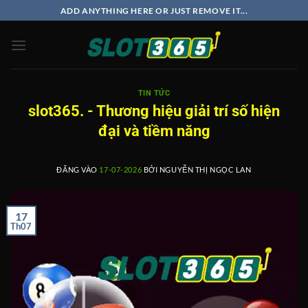
Bỏ
ADD ANYTHING HERE OR JUST REMOVE IT...
qua
nội
dung
TIN TỨC
slot365. - Thương hiệu giải trí số hiện
đại và tiềm năng
ĐĂNG VÀO
17-07-2026
BỞI
NGUYỄN THỊ NGỌC LAN
17
Th07