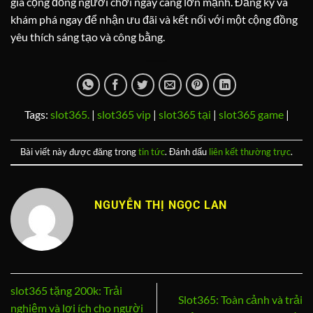
gia cộng đồng người chơi ngày càng lớn mạnh. Đăng ký và
khám phá ngay để nhận ưu đãi và kết nối với một cộng đồng
yêu thích sáng tạo và công bằng.
Tags:
slot365.
|
slot365 vip
|
slot365 tại
|
slot365 game
|
Bài viết này được đăng trong
tin tức
. Đánh dấu
liên kết thường trực
.
NGUYỄN THỊ NGỌC LAN
slot365 tặng 200k: Trải
Slot365: Toàn cảnh và trải
nghiệm và lợi ích cho người