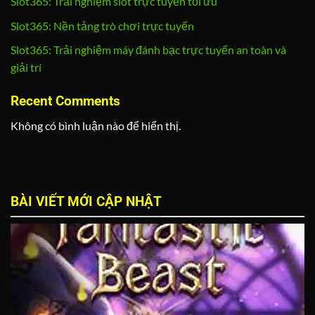
Slot365: Trải nghiệm slot trực tuyến tối ưu
Slot365: Nền tảng trò chơi trực tuyến
Slot365: Trải nghiệm máy đánh bạc trực tuyến an toàn và
giải trí
Recent Comments
Không có bình luận nào để hiển thị.
BÀI VIẾT MỚI CẬP NHẬT