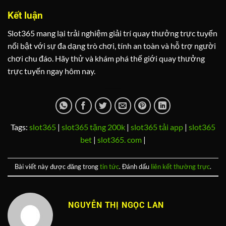
Kết luận
Slot365 mang lại trải nghiệm giải trí quay thưởng trực tuyến
nổi bật với sự đa dạng trò chơi, tính an toàn và hỗ trợ người
chơi chu đáo. Hãy thử và khám phá thế giới quay thưởng
trực tuyến ngay hôm nay.
Tags:
slot365
|
slot365 tặng 200k
|
slot365 tải app
|
slot365
bet
|
slot365. com
|
Bài viết này được đăng trong
tin tức
. Đánh dấu
liên kết thường trực
.
NGUYỄN THỊ NGỌC LAN