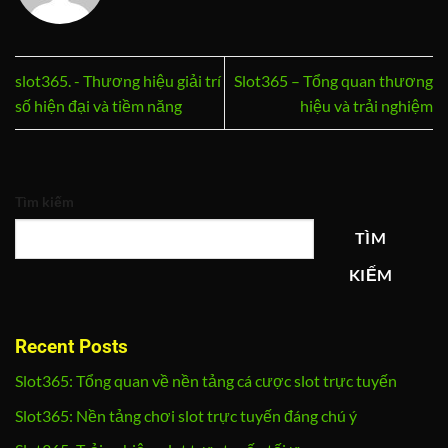
slot365. - Thương hiệu giải trí
Slot365 – Tổng quan thương
số hiện đại và tiềm năng
hiệu và trải nghiệm
Tìm kiếm
TÌM
KIẾM
Recent Posts
Slot365: Tổng quan về nền tảng cá cược slot trực tuyến
Slot365: Nền tảng chơi slot trực tuyến đáng chú ý