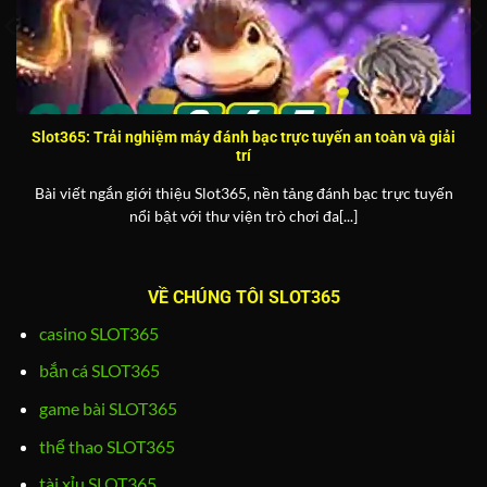
Slot365: Trải nghiệm máy đánh bạc trực tuyến an toàn và giải
trí
Bài viết ngắn giới thiệu Slot365, nền tảng đánh bạc trực tuyến
nổi bật với thư viện trò chơi đa[...]
VỀ CHÚNG TÔI SLOT365
casino SLOT365
bắn cá SLOT365
game bài SLOT365
thể thao SLOT365
tài xỉu SLOT365