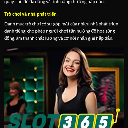
quay, chủ đề đa dạng và tính năng thưởng hấp dẫn.
Trò chơi và nhà phát triển
Danh mục trò chơi có sự góp mặt của nhiều nhà phát triển
danh tiếng, cho phép người chơi tận hưởng đồ họa sống
động, âm thanh chất lượng và cơ hội nhận giải hấp dẫn.