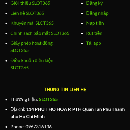
Giới thiệu SLOT365
Đăng ký
Liên hệ SLOT365
Đăng nhập
Khuyến mãi SLOT365
Nạp tiền
Chính sách bảo mật SLOT365
Rút tiền
Giấy phép hoạt động
Tải app
SLOT365
Điều khoản điều kiện
SLOT365
THÔNG TIN LIÊN HỆ
Thương hiệu:
SLOT365
Địa chỉ:
114 PHU THO HOA P. PTH Quan Tan Phu Thanh
pho Ho Chi Minh
Phone:
0967316136