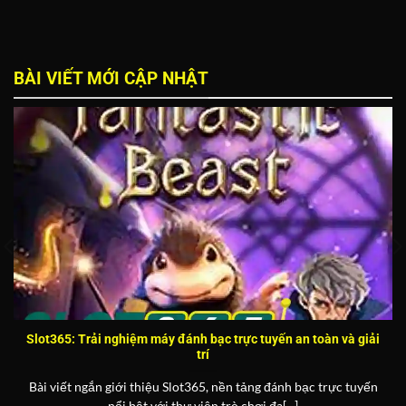
BÀI VIẾT MỚI CẬP NHẬT
Slot365: Trải nghiệm máy đánh bạc trực tuyến an toàn và giải
trí
Bài viết ngắn giới thiệu Slot365, nền tảng đánh bạc trực tuyến
nổi bật với thư viện trò chơi đa[...]