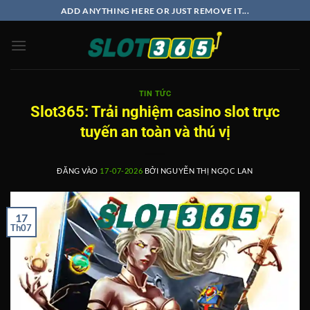
Bỏ
ADD ANYTHING HERE OR JUST REMOVE IT...
qua
nội
dung
TIN TỨC
Slot365: Trải nghiệm casino slot trực
tuyến an toàn và thú vị
ĐĂNG VÀO
17-07-2026
BỞI
NGUYỄN THỊ NGỌC LAN
17
Th07