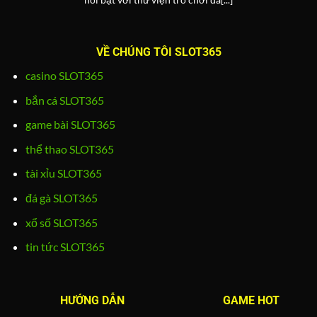
VỀ CHÚNG TÔI SLOT365
casino SLOT365
bắn cá SLOT365
game bài SLOT365
thể thao SLOT365
tài xỉu SLOT365
đá gà SLOT365
xổ số SLOT365
tin tức SLOT365
HƯỚNG DẪN
GAME HOT