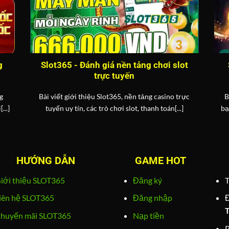
g
Slot365 - Đánh giá nền tảng chơi slot
trực tuyến
g
Bài viết giới thiệu Slot365, nền tảng casino trực
B
...]
tuyến uy tín, các trò chơi slot, thanh toán[...]
bạ
HƯỚNG DẪN
GAME HOT
iới thiệu SLOT365
Đăng ký
T
iên hệ SLOT365
Đăng nhập
Đ
T
huyến mãi SLOT365
Nạp tiền