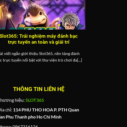
Slot365: Trải nghiệm máy đánh bạc
trực tuyến an toàn và giải trí
ài viết ngắn giới thiệu Slot365, nền tảng đánh
c trực tuyến nổi bật với thư viện trò chơi đa[...]
THÔNG TIN LIÊN HỆ
hương hiệu:
SLOT365
ịa chỉ:
114 PHU THO HOA P. PTH Quan
an Phu Thanh pho Ho Chi Minh
Phone:
0967316136