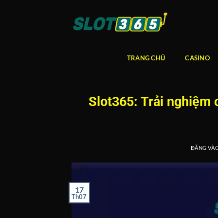
Bỏ
qua
nội
dung
TRANG CHỦ
CASINO
Slot365: Trải nghiệm 
ĐĂNG VÀ
17
Th07