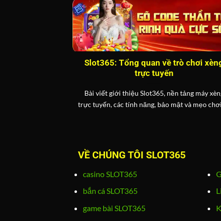
trải nghiệm
Slot365: Tổng quan về trò chơi xèn
trực tuyến
n tảng slot trực
Bài viết giới thiệu Slot365, nền tảng máy xèn
 tính năng và[...]
trực tuyến, các tính năng, bảo mật và mẹo chơi[
VỀ CHÚNG TÔI SLOT365
casino SLOT365
G
bắn cá SLOT365
L
game bài SLOT365
K