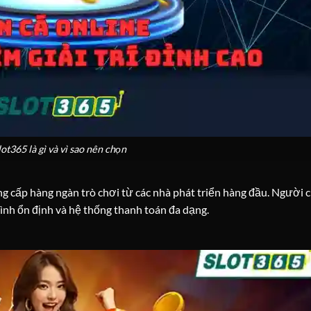
lot365 là gì và vì sao nên chọn
ung cấp hàng ngàn trò chơi từ các nhà phát triển hàng đầu. Người 
ình ổn định và hệ thống thanh toán đa dạng.