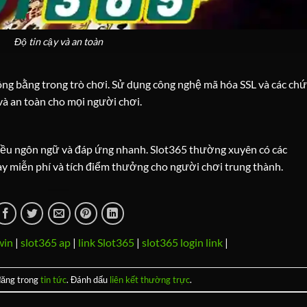
Độ tin cậy và an toàn
ông bằng trong trò chơi. Sử dụng công nghệ mã hóa SSL và các ch
à an toàn cho mọi người chơi.
hiều ngôn ngữ và đáp ứng nhanh. Slot365 thường xuyên có các
y miễn phí và tích điểm thưởng cho người chơi trung thành.
win
|
slot365 ap
|
link Slot365
|
slot365 login link
|
đăng trong
tin tức
. Đánh dấu
liên kết thường trực
.