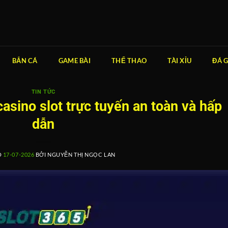
BẮN CÁ
GAME BÀI
THỂ THAO
TÀI XỈU
ĐÁ 
TIN TỨC
casino slot trực tuyến an toàn và hấp
dẫn
O
17-07-2026
BỞI
NGUYỄN THỊ NGỌC LAN