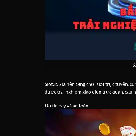
S
Slot365 là nền tảng chơi slot trực tuyến, c
được trải nghiệm giao diện trực quan, cấu h
Độ tin cậy và an toàn