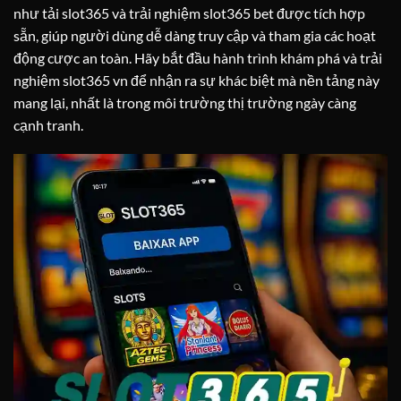
như tải slot365 và trải nghiệm slot365 bet được tích hợp
sẵn, giúp người dùng dễ dàng truy cập và tham gia các hoạt
động cược an toàn. Hãy bắt đầu hành trình khám phá và trải
nghiệm slot365 vn để nhận ra sự khác biệt mà nền tảng này
mang lại, nhất là trong môi trường thị trường ngày càng
cạnh tranh.