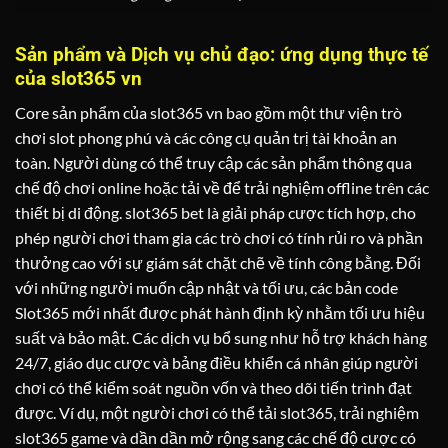
Sản phẩm và Dịch vụ chủ đạo: ứng dụng thực tế
của slot365 vn
Core sản phẩm của slot365 vn bao gồm một thư viện trò
chơi slot phong phú và các công cụ quản trị tài khoản an
toàn. Người dùng có thể truy cập các sản phẩm thông qua
chế độ chơi online hoặc tải về để trải nghiệm offline trên các
thiết bị di động. slot365 bet là giải pháp cược tích hợp, cho
phép người chơi tham gia các trò chơi có tính rủi ro và phần
thưởng cao với sự giám sát chặt chẽ về tính công bằng. Đối
với những người muốn cập nhật và tối ưu, các bản code
Slot365 mới nhất được phát hành định kỳ nhằm tối ưu hiệu
suất và bảo mật. Các dịch vụ bổ sung như hỗ trợ khách hàng
24/7, giáo dục cược và bảng điều khiển cá nhân giúp người
chơi có thể kiểm soát nguồn vốn và theo dõi tiến trình đạt
được. Ví dụ, một người chơi có thể tải slot365, trải nghiệm
slot365 game và dần dần mở rộng sang các chế độ cược có