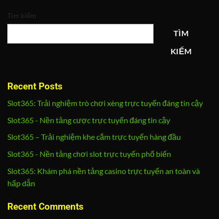
Tìm kiếm
TÌM
KIẾM
Recent Posts
Slot365: Trải nghiệm trò chơi xèng trực tuyến đáng tin cậy
Slot365 - Nền tảng cược trực tuyến đáng tin cậy
Slot365 – Trải nghiệm khe cắm trực tuyến hàng đầu
Slot365 - Nền tảng chơi slot trực tuyến phổ biến
Slot365: Khám phá nền tảng casino trực tuyến an toàn và
hấp dẫn
Recent Comments