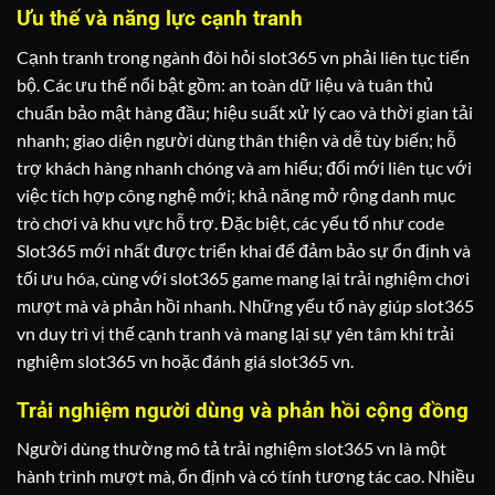
Ưu thế và năng lực cạnh tranh
Cạnh tranh trong ngành đòi hỏi slot365 vn phải liên tục tiến
bộ. Các ưu thế nổi bật gồm: an toàn dữ liệu và tuân thủ
chuẩn bảo mật hàng đầu; hiệu suất xử lý cao và thời gian tải
nhanh; giao diện người dùng thân thiện và dễ tùy biến; hỗ
trợ khách hàng nhanh chóng và am hiểu; đổi mới liên tục với
việc tích hợp công nghệ mới; khả năng mở rộng danh mục
trò chơi và khu vực hỗ trợ. Đặc biệt, các yếu tố như code
Slot365 mới nhất được triển khai để đảm bảo sự ổn định và
tối ưu hóa, cùng với slot365 game mang lại trải nghiệm chơi
mượt mà và phản hồi nhanh. Những yếu tố này giúp slot365
vn duy trì vị thế cạnh tranh và mang lại sự yên tâm khi trải
nghiệm slot365 vn hoặc đánh giá slot365 vn.
Trải nghiệm người dùng và phản hồi cộng đồng
Người dùng thường mô tả trải nghiệm slot365 vn là một
hành trình mượt mà, ổn định và có tính tương tác cao. Nhiều