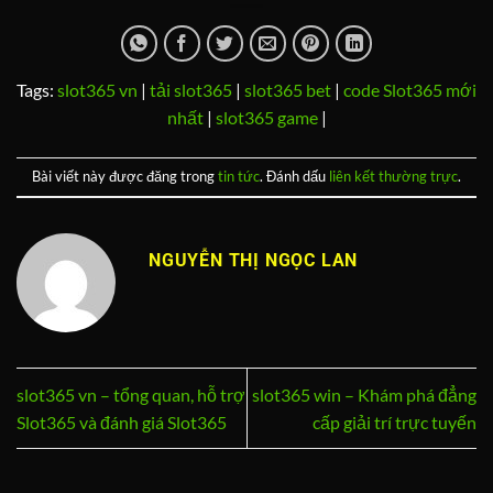
Tags:
slot365 vn
|
tải slot365
|
slot365 bet
|
code Slot365 mới
nhất
|
slot365 game
|
Bài viết này được đăng trong
tin tức
. Đánh dấu
liên kết thường trực
.
NGUYỄN THỊ NGỌC LAN
slot365 vn – tổng quan, hỗ trợ
slot365 win – Khám phá đẳng
Slot365 và đánh giá Slot365
cấp giải trí trực tuyến