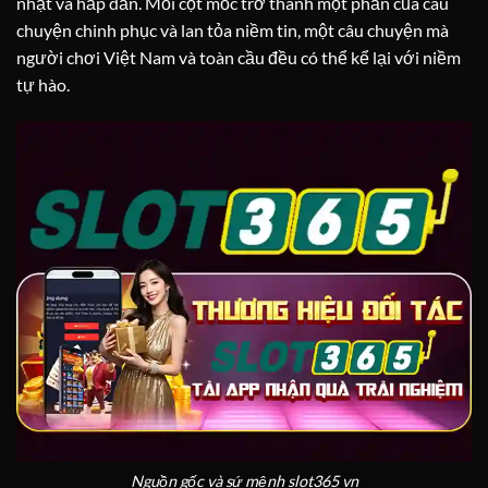
nhật và hấp dẫn. Mỗi cột mốc trở thành một phần của câu
chuyện chinh phục và lan tỏa niềm tin, một câu chuyện mà
người chơi Việt Nam và toàn cầu đều có thể kể lại với niềm
tự hào.
Nguồn gốc và sứ mệnh slot365 vn