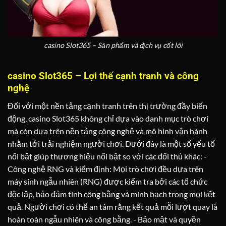
casino Slot365 – Sản phẩm và dịch vụ cốt lõi
casino Slot365 – Lợi thế cạnh tranh và công
nghệ
Đối với một nền tảng cạnh tranh trên thị trường đầy biến
động, casino Slot365 không chỉ dựa vào danh mục trò chơi
mà còn dựa trên nền tảng công nghệ và mô hình vận hành
nhắm tới trải nghiệm người chơi. Dưới đây là một số yếu tố
nổi bật giúp thương hiệu nổi bật so với các đối thủ khác: -
Công nghệ RNG và kiểm định: Mọi trò chơi đều dựa trên
máy sinh ngẫu nhiên (RNG) được kiểm tra bởi các tổ chức
độc lập, bảo đảm tính công bằng và minh bạch trong mọi kết
quả. Người chơi có thể an tâm rằng kết quả mỗi lượt quay là
hoàn toàn ngẫu nhiên và công bằng. - Bảo mật và quyền