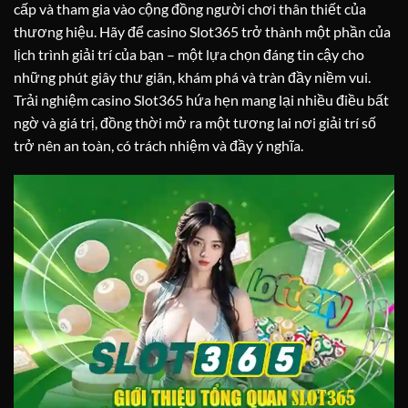
cấp và tham gia vào cộng đồng người chơi thân thiết của
thương hiệu. Hãy để casino Slot365 trở thành một phần của
lịch trình giải trí của bạn – một lựa chọn đáng tin cậy cho
những phút giây thư giãn, khám phá và tràn đầy niềm vui.
Trải nghiệm casino Slot365 hứa hẹn mang lại nhiều điều bất
ngờ và giá trị, đồng thời mở ra một tương lai nơi giải trí số
trở nên an toàn, có trách nhiệm và đầy ý nghĩa.