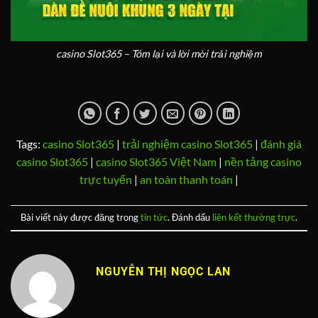
casino Slot365 – Tóm lại và lời mời trải nghiệm
Tags:
casino Slot365
|
trải nghiệm casino Slot365
|
đánh giá
casino Slot365
|
casino Slot365 Việt Nam
|
nền tảng casino
trực tuyến
|
an toàn thanh toán
|
Bài viết này được đăng trong
tin tức
. Đánh dấu
liên kết thường trực
.
NGUYỄN THỊ NGỌC LAN