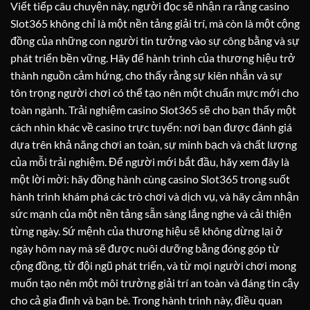
Viết tiếp câu chuyện này, người đọc sẽ nhận ra rằng casino
Slot365 không chỉ là một nền tảng giải trí, mà còn là một cộng
đồng của những con người tin tưởng vào sự công bằng và sự
phát triển bền vững. Hãy để hành trình của thương hiệu trở
thành nguồn cảm hứng, cho thấy rằng sự kiên nhẫn và sự
tôn trọng người chơi có thể tạo nên một chuẩn mực mới cho
toàn ngành. Trải nghiệm casino Slot365 sẽ cho bạn thấy một
cách nhìn khác về casino trực tuyến: nơi bạn được đánh giá
dựa trên khả năng chơi an toàn, sự minh bạch và chất lượng
của mỗi trải nghiệm. Để người mới bắt đầu, hãy xem đây là
một lời mời: hãy đồng hành cùng casino Slot365 trong suốt
hành trình khám phá các trò chơi và dịch vụ, và hãy cảm nhận
sức mạnh của một nền tảng sẵn sàng lắng nghe và cải thiện
từng ngày. Sứ mệnh của thương hiệu sẽ không dừng lại ở
ngày hôm nay mà sẽ được nuôi dưỡng bằng đóng góp từ
cộng đồng, từ đội ngũ phát triển, và từ mọi người chơi mong
muốn tạo nên một môi trường giải trí an toàn và đáng tin cậy
cho cả gia đình và bạn bè. Trong hành trình này, điều quan