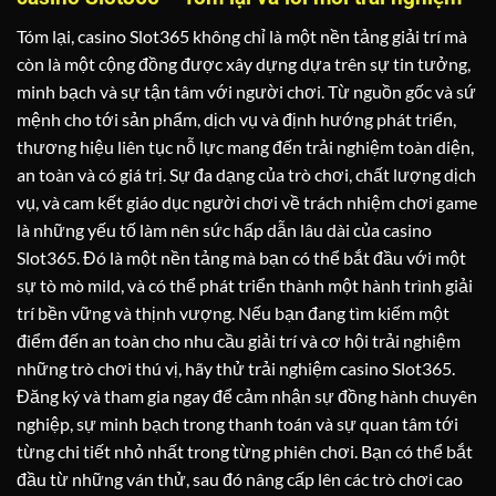
Tóm lại, casino Slot365 không chỉ là một nền tảng giải trí mà
còn là một cộng đồng được xây dựng dựa trên sự tin tưởng,
minh bạch và sự tận tâm với người chơi. Từ nguồn gốc và sứ
mệnh cho tới sản phẩm, dịch vụ và định hướng phát triển,
thương hiệu liên tục nỗ lực mang đến trải nghiệm toàn diện,
an toàn và có giá trị. Sự đa dạng của trò chơi, chất lượng dịch
vụ, và cam kết giáo dục người chơi về trách nhiệm chơi game
là những yếu tố làm nên sức hấp dẫn lâu dài của casino
Slot365. Đó là một nền tảng mà bạn có thể bắt đầu với một
sự tò mò mild, và có thể phát triển thành một hành trình giải
trí bền vững và thịnh vượng. Nếu bạn đang tìm kiếm một
điểm đến an toàn cho nhu cầu giải trí và cơ hội trải nghiệm
những trò chơi thú vị, hãy thử trải nghiệm casino Slot365.
Đăng ký và tham gia ngay để cảm nhận sự đồng hành chuyên
nghiệp, sự minh bạch trong thanh toán và sự quan tâm tới
từng chi tiết nhỏ nhất trong từng phiên chơi. Bạn có thể bắt
đầu từ những ván thử, sau đó nâng cấp lên các trò chơi cao