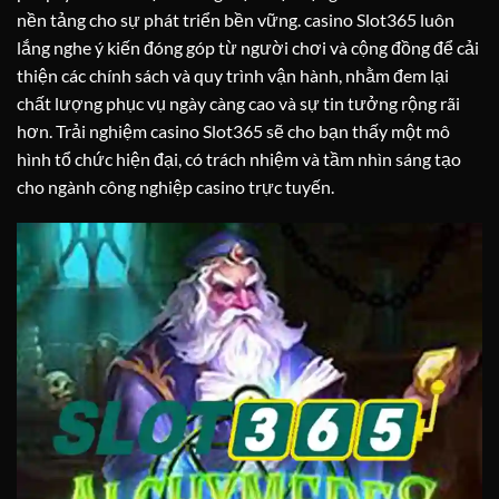
nền tảng cho sự phát triển bền vững. casino Slot365 luôn
lắng nghe ý kiến đóng góp từ người chơi và cộng đồng để cải
thiện các chính sách và quy trình vận hành, nhằm đem lại
chất lượng phục vụ ngày càng cao và sự tin tưởng rộng rãi
hơn. Trải nghiệm casino Slot365 sẽ cho bạn thấy một mô
hình tổ chức hiện đại, có trách nhiệm và tầm nhìn sáng tạo
cho ngành công nghiệp casino trực tuyến.