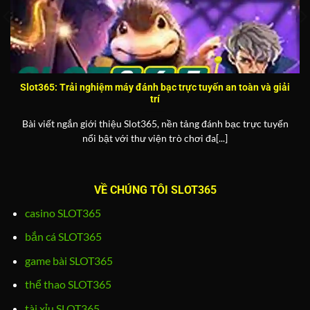
Slot365: Trải nghiệm máy đánh bạc trực tuyến an toàn và giải
trí
Bài viết ngắn giới thiệu Slot365, nền tảng đánh bạc trực tuyến
nổi bật với thư viện trò chơi đa[...]
VỀ CHÚNG TÔI SLOT365
casino SLOT365
bắn cá SLOT365
game bài SLOT365
thể thao SLOT365
tài xỉu SLOT365