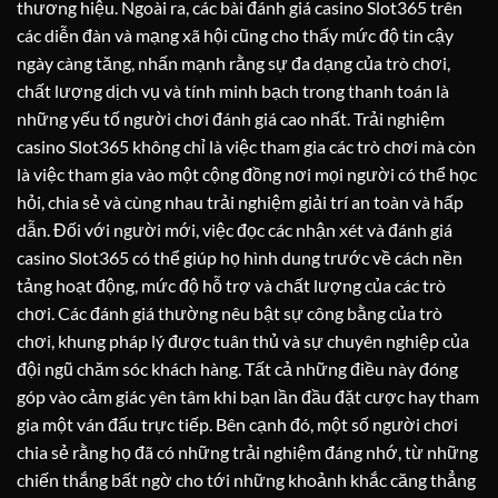
thương hiệu. Ngoài ra, các bài đánh giá casino Slot365 trên
các diễn đàn và mạng xã hội cũng cho thấy mức độ tin cậy
ngày càng tăng, nhấn mạnh rằng sự đa dạng của trò chơi,
chất lượng dịch vụ và tính minh bạch trong thanh toán là
những yếu tố người chơi đánh giá cao nhất. Trải nghiệm
casino Slot365 không chỉ là việc tham gia các trò chơi mà còn
là việc tham gia vào một cộng đồng nơi mọi người có thể học
hỏi, chia sẻ và cùng nhau trải nghiệm giải trí an toàn và hấp
dẫn. Đối với người mới, việc đọc các nhận xét và đánh giá
casino Slot365 có thể giúp họ hình dung trước về cách nền
tảng hoạt động, mức độ hỗ trợ và chất lượng của các trò
chơi. Các đánh giá thường nêu bật sự công bằng của trò
chơi, khung pháp lý được tuân thủ và sự chuyên nghiệp của
đội ngũ chăm sóc khách hàng. Tất cả những điều này đóng
góp vào cảm giác yên tâm khi bạn lần đầu đặt cược hay tham
gia một ván đấu trực tiếp. Bên cạnh đó, một số người chơi
chia sẻ rằng họ đã có những trải nghiệm đáng nhớ, từ những
chiến thắng bất ngờ cho tới những khoảnh khắc căng thẳng