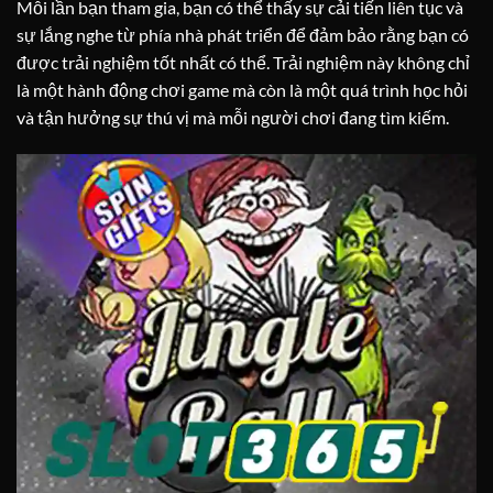
Mỗi lần bạn tham gia, bạn có thể thấy sự cải tiến liên tục và
sự lắng nghe từ phía nhà phát triển để đảm bảo rằng bạn có
được trải nghiệm tốt nhất có thể. Trải nghiệm này không chỉ
là một hành động chơi game mà còn là một quá trình học hỏi
và tận hưởng sự thú vị mà mỗi người chơi đang tìm kiếm.