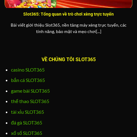
Slot365: Tổng quan về trò chơi xèng trực tuyến
Bài viết giới thiệu Slot365, nền tảng máy xèng trực tuyến, các
tính năng, bảo mật và mẹo chơi[...]
VỀ CHÚNG TÔI SLOT365
casino SLOT365
bắn cá SLOT365
game bài SLOT365
thể thao SLOT365
tài xỉu SLOT365
đá gà SLOT365
xổ số SLOT365