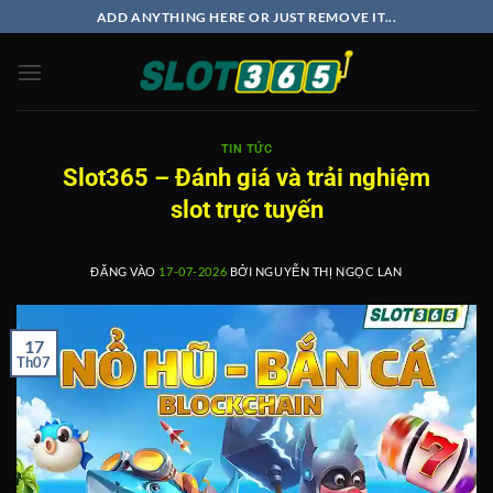
Bỏ
ADD ANYTHING HERE OR JUST REMOVE IT...
qua
nội
dung
TIN TỨC
Slot365 – Đánh giá và trải nghiệm
slot trực tuyến
ĐĂNG VÀO
17-07-2026
BỞI
NGUYỄN THỊ NGỌC LAN
17
Th07