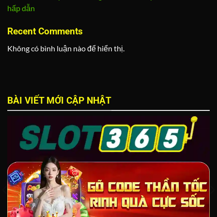
hấp dẫn
Recent Comments
Không có bình luận nào để hiển thị.
BÀI VIẾT MỚI CẬP NHẬT