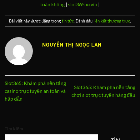
toàn không
|
slot365 xxvip
|
Bài viết này được đăng trong
tin tức
. Đánh dấu
liên kết thường trực
.
NGUYỄN THỊ NGỌC LAN
Slot365: Khám phá nền tảng
Slot365: Khám phá nền tảng
casino trực tuyến an toàn và
chơi slot trực tuyến hàng đầu
hấp dẫn
Tìm kiếm