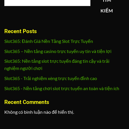
TÌM
KIẾM
Recent Posts
Slot365: Đánh Giá Nền Tảng Slot Trực Tuyến
Slot365 – Nền tảng casino trực tuyến uy tín và tiện lợi
Slot365: Nền tảng slot trực tuyến đáng tin cậy và trải
nghiệm người chơi
Slot365 - Trải nghiệm xèng trực tuyến đỉnh cao
Slot365 - Nền tảng chơi slot trực tuyến an toàn và tiện ích
Recent Comments
Không có bình luận nào để hiển thị.