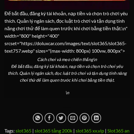
Để bắt đầu, đăng ký tài khoản, nạp tiền và chọn trò chơi yêu
thích. Quản lý ngân sách, đọc luật trò chơi và tận dụng tính
năng chơi thử để làm quen trước khi chơi bằng tiền thật.
\n"
width="800" height="400"
srcset="https://doluxcar.com/images/text/slot365/slot365-
text757.webp" sizes="(max-width: 800px) 100vw, 800px">
Cách chơi và mẹo chiến thắng\n
Để bắt đầu, đăng ký tài khoản, nạp tiền và chọn trò chơi yêu
thích. Quản lý ngân sách, đọc luật trò chơi và tận dụng tính năng
chơi thử để làm quen trước khi chơi bằng tiền thật.
\n
Tags:
slot365
|
slot365 tảng 200k
|
slot365 xx.vip
|
Slot365 an