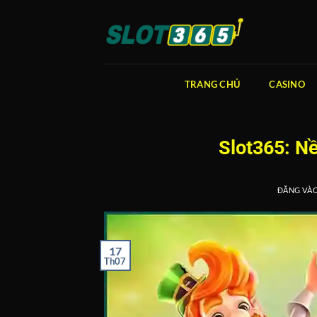
Bỏ
qua
nội
dung
TRANG CHỦ
CASINO
Slot365: Nề
ĐĂNG VÀ
17
Th07