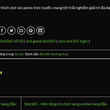
hích slot và casino trực tuyến, mang tới trải nghiệm giải trí đa d
Slot365 nổ hũ
|
slot game Slot365
|
asia slot365 login
|
đăng trong
tin tức
. Đánh dấu
liên kết thường trực
.
N
n hàng đầu
Slot365 - Nền tảng trò chơi xèng online hàng đầu