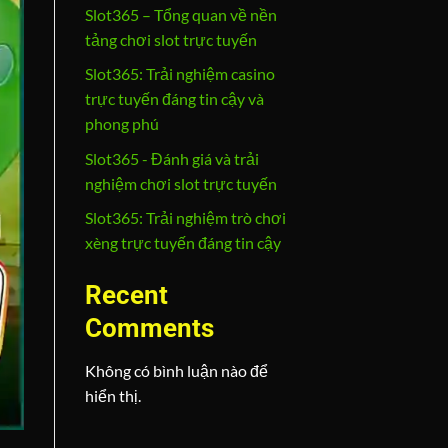
Slot365 – Tổng quan về nền
tảng chơi slot trực tuyến
Slot365: Trải nghiệm casino
trực tuyến đáng tin cậy và
phong phú
Slot365 - Đánh giá và trải
nghiệm chơi slot trực tuyến
Slot365: Trải nghiệm trò chơi
xèng trực tuyến đáng tin cậy
Recent
Comments
Không có bình luận nào để
hiển thị.