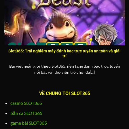
Slot365: Trải nghiệm máy đánh bạc trực tuyến an toàn và giải
trí
Bài viết ngắn giới thiệu Slot365, nền tảng đánh bạc trực tuyến
nổi bật với thư viện trò chơi đa[...]
VỀ CHÚNG TÔI SLOT365
casino SLOT365
bắn cá SLOT365
game bài SLOT365