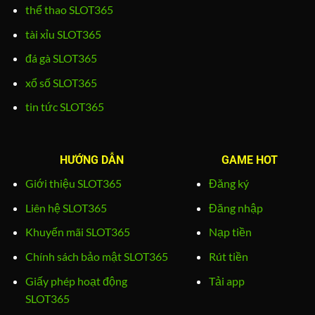
thể thao SLOT365
tài xỉu SLOT365
đá gà SLOT365
xổ số SLOT365
tin tức SLOT365
HƯỚNG DẪN
GAME HOT
Giới thiệu SLOT365
Đăng ký
Liên hệ SLOT365
Đăng nhập
Khuyến mãi SLOT365
Nạp tiền
Chính sách bảo mật SLOT365
Rút tiền
Giấy phép hoạt động
Tải app
SLOT365