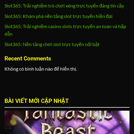
Slot365: Trải nghiệm trò chơi xèng trực tuyến đáng tin cậy
Slot365: Khám phá nền tảng slot trực tuyến hiện đại
Slot365: Trải nghiệm casino slots trực tuyến an toàn và hấp
dẫn
Slot365: Nền tảng chơi slot trực tuyến nổi bật
Recent Comments
Không có bình luận nào để hiển thị.
BÀI VIẾT MỚI CẬP NHẬT