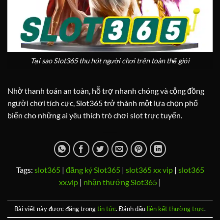
Tại sao Slot365 thu hút người chơi trên toàn thế giới
Nhờ thanh toán an toàn, hỗ trợ nhanh chóng và cộng đồng
người chơi tích cực, Slot365 trở thành một lựa chọn phổ
biến cho những ai yêu thích trò chơi slot trực tuyến.
Tags:
slot365
|
đăng ký Slot365
|
slot365 xx vip
|
slot365
xx.vip
|
nhận thưởng Slot365
|
Bài viết này được đăng trong
tin tức
. Đánh dấu
liên kết thường trực
.