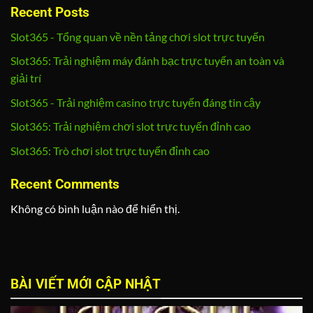
Recent Posts
Slot365 - Tổng quan về nền tảng chơi slot trực tuyến
Slot365: Trải nghiệm máy đánh bạc trực tuyến an toàn và
giải trí
Slot365 - Trải nghiệm casino trực tuyến đáng tin cậy
Slot365: Trải nghiệm chơi slot trực tuyến đỉnh cao
Slot365: Trò chơi slot trực tuyến đỉnh cao
Recent Comments
Không có bình luận nào để hiển thị.
BÀI VIẾT MỚI CẬP NHẬT