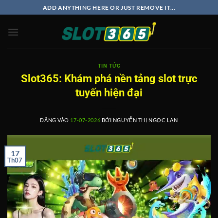
Bỏ
ADD ANYTHING HERE OR JUST REMOVE IT...
qua
nội
dung
TIN TỨC
Slot365: Khám phá nền tảng slot trực
tuyến hiện đại
ĐĂNG VÀO
17-07-2026
BỞI
NGUYỄN THỊ NGỌC LAN
17
Th07