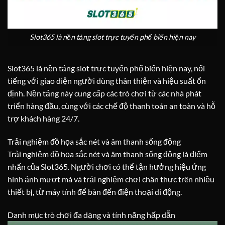
Slot365 là nền tảng slot trực tuyến phổ biến hiện nay
Slot365 là nền tảng slot trực tuyến phổ biến hiện nay, nổi
tiếng với giao diện người dùng thân thiện và hiệu suất ổn
định. Nền tảng này cung cấp các trò chơi từ các nhà phát
triển hàng đầu, cùng với các chế độ thanh toán an toàn và hỗ
trợ khách hàng 24/7.
Trải nghiệm đồ họa sắc nét và âm thanh sống động
Trải nghiệm đồ họa sắc nét và âm thanh sống động là điểm
nhấn của Slot365. Người chơi có thể tận hưởng hiệu ứng
hình ảnh mượt mà và trải nghiệm chơi chân thực trên nhiều
thiết bị, từ máy tính để bàn đến điện thoại di động.
Danh mục trò chơi đa dạng và tính năng hấp dẫn