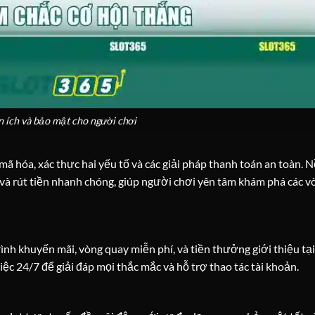
n ích và bảo mật cho người chơi
ã hóa, xác thực hai yếu tố và các giải pháp thanh toán an toàn. 
và rút tiền nhanh chóng, giúp người chơi yên tâm khám phá các v
nh khuyến mãi, vòng quay miễn phí, và tiền thưởng giới thiệu tại
ệc 24/7 để giải đáp mọi thắc mắc và hỗ trợ thao tác tài khoản.