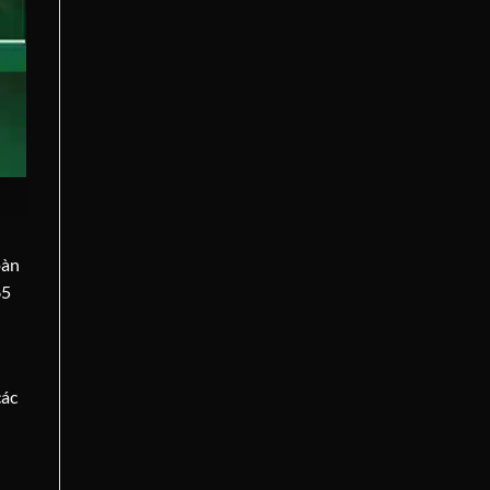
oàn
65
các