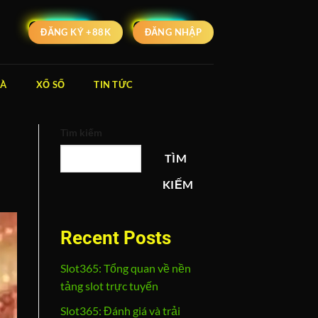
ĐĂNG KÝ +88K
ĐĂNG NHẬP
GÀ
XỔ SỐ
TIN TỨC
Tìm kiếm
TÌM
KIẾM
Recent Posts
Slot365: Tổng quan về nền
tảng slot trực tuyến
Slot365: Đánh giá và trải