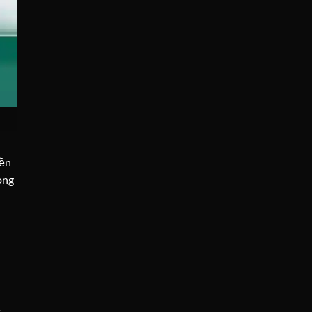
Nền
òng