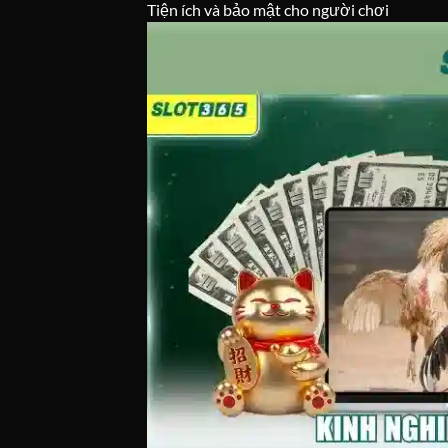
Tiện ích và bảo mật cho người chơi