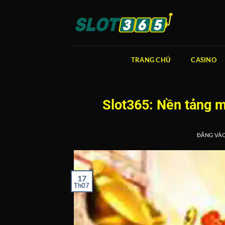
Bỏ
qua
nội
dung
TRANG CHỦ
CASINO
Slot365: Nền tảng 
ĐĂNG VÀ
17
Th07