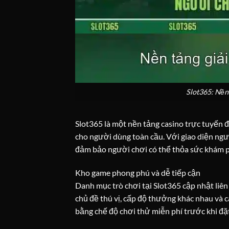
Slot365: Nền
Slot365 là một nền tảng casino trực tuyến 
cho người dùng toàn cầu. Với giao diện ngư
đảm bảo người chơi có thể thỏa sức khám p
Kho game phong phú và dễ tiếp cận
Danh mục trò chơi tại Slot365 cập nhật liên
chủ đề thú vị, cấp độ thưởng khác nhau và 
bằng chế độ chơi thử miễn phí trước khi đặ