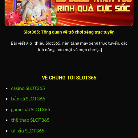
Slot365: Tổng quan về trò chơi xèng trực tuyến
Bài viết giới thiệu Slot365, nền tảng máy xèng trực tuyến, các
tính năng, bảo mật và mẹo chơi[...]
VỀ CHÚNG TÔI SLOT365
casino SLOT365
bắn cá SLOT365
game bài SLOT365
thể thao SLOT365
tài xỉu SLOT365