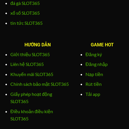
đá gà SLOT365
xổ số SLOT365
tin tức SLOT365
HƯỚNG DẪN
GAME HOT
Giới thiệu SLOT365
Đăng ký
Liên hệ SLOT365
Đăng nhập
Khuyến mãi SLOT365
Nạp tiền
Chính sách bảo mật SLOT365
Rút tiền
Giấy phép hoạt động
Tải app
SLOT365
Điều khoản điều kiện
SLOT365