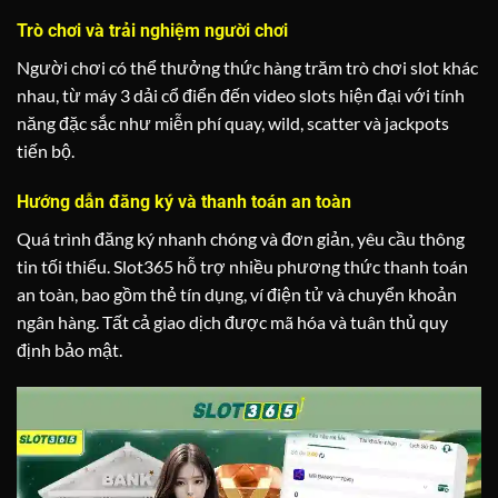
Trò chơi và trải nghiệm người chơi
Người chơi có thể thưởng thức hàng trăm trò chơi slot khác
nhau, từ máy 3 dải cổ điển đến video slots hiện đại với tính
năng đặc sắc như miễn phí quay, wild, scatter và jackpots
tiến bộ.
Hướng dẫn đăng ký và thanh toán an toàn
Quá trình đăng ký nhanh chóng và đơn giản, yêu cầu thông
tin tối thiểu. Slot365 hỗ trợ nhiều phương thức thanh toán
an toàn, bao gồm thẻ tín dụng, ví điện tử và chuyển khoản
ngân hàng. Tất cả giao dịch được mã hóa và tuân thủ quy
định bảo mật.