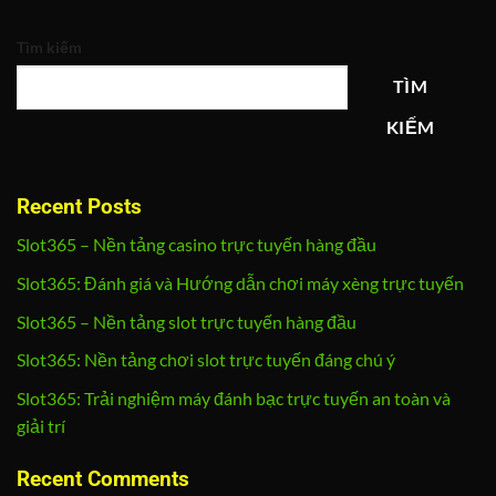
Tìm kiếm
TÌM
KIẾM
Recent Posts
Slot365 – Nền tảng casino trực tuyến hàng đầu
Slot365: Đánh giá và Hướng dẫn chơi máy xèng trực tuyến
Slot365 – Nền tảng slot trực tuyến hàng đầu
Slot365: Nền tảng chơi slot trực tuyến đáng chú ý
Slot365: Trải nghiệm máy đánh bạc trực tuyến an toàn và
giải trí
Recent Comments