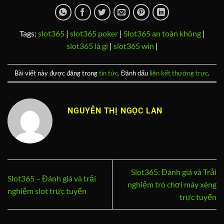
Tags:
slot365
|
slot365 poker
|
Slot365 an toàn không
|
slot365 là gì
|
slot365 win
|
Bài viết này được đăng trong
tin tức
. Đánh dấu
liên kết thường trực
.
NGUYỄN THỊ NGỌC LAN
Slot365: Đánh giá và Trải
Slot365 – Đánh giá và trải
nghiệm trò chơi máy xèng
nghiệm slot trực tuyến
trực tuyến