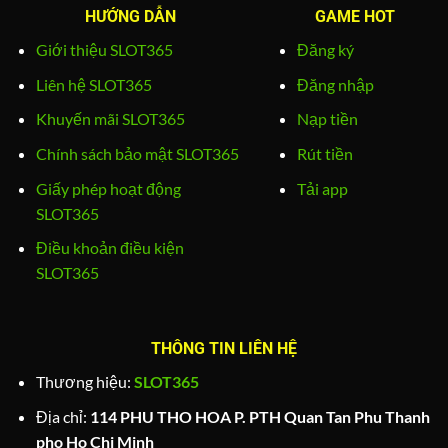
HƯỚNG DẪN
GAME HOT
Giới thiệu SLOT365
Đăng ký
Liên hệ SLOT365
Đăng nhập
Khuyến mãi SLOT365
Nạp tiền
Chính sách bảo mật SLOT365
Rút tiền
Giấy phép hoạt động
Tải app
SLOT365
Điều khoản điều kiện
SLOT365
THÔNG TIN LIÊN HỆ
Thương hiệu:
SLOT365
Địa chỉ:
114 PHU THO HOA P. PTH Quan Tan Phu Thanh
pho Ho Chi Minh