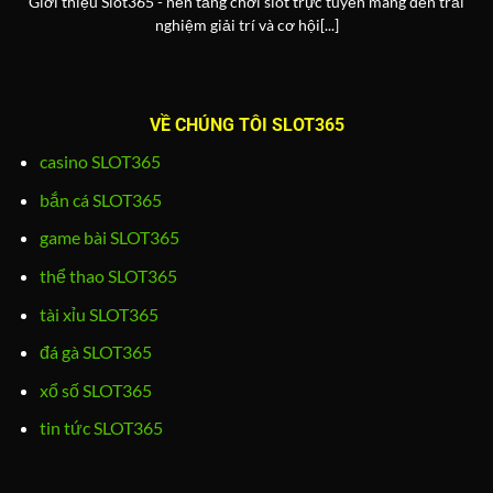
Giới thiệu Slot365 - nền tảng chơi slot trực tuyến mang đến trải
nghiệm giải trí và cơ hội[...]
VỀ CHÚNG TÔI SLOT365
casino SLOT365
bắn cá SLOT365
game bài SLOT365
thể thao SLOT365
tài xỉu SLOT365
đá gà SLOT365
xổ số SLOT365
tin tức SLOT365