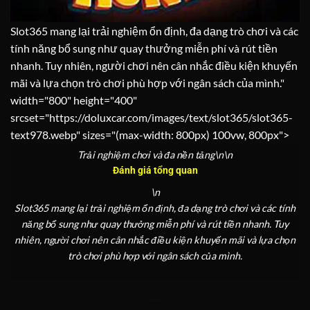
Slot365 mang lại trải nghiệm ổn định, đa dạng trò chơi và các
tính năng bổ sung như quay thưởng miễn phí và rút tiền
nhanh. Tuy nhiên, người chơi nên cân nhắc điều kiện khuyến
mãi và lựa chọn trò chơi phù hợp với ngân sách của mình.
"
width="800" height="400"
srcset="https://doluxcar.com/images/text/slot365/slot365-
text978.webp" sizes="(max-width: 800px) 100vw, 800px">
Trải nghiệm chơi và đa nền tảng\n\n
Đánh giá tổng quan
\n
Slot365 mang lại trải nghiệm ổn định, đa dạng trò chơi và các tính
năng bổ sung như quay thưởng miễn phí và rút tiền nhanh. Tuy
nhiên, người chơi nên cân nhắc điều kiện khuyến mãi và lựa chọn
trò chơi phù hợp với ngân sách của mình.