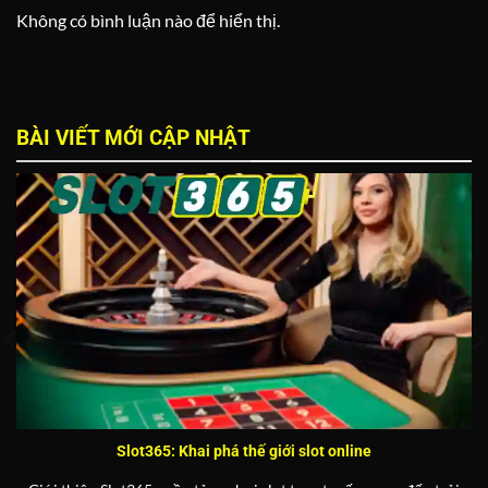
Không có bình luận nào để hiển thị.
BÀI VIẾT MỚI CẬP NHẬT
Slot365: Khai phá thế giới slot online