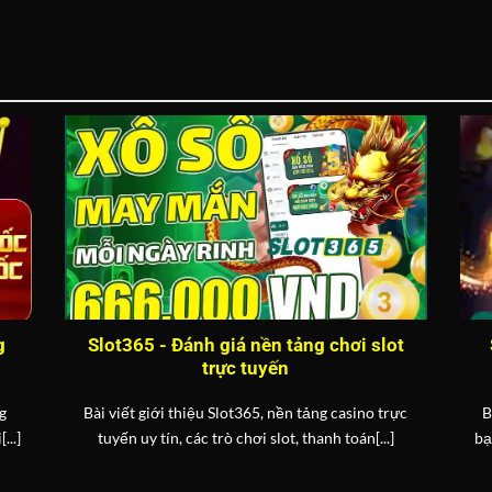
g
Slot365 - Đánh giá nền tảng chơi slot
trực tuyến
g
Bài viết giới thiệu Slot365, nền tảng casino trực
B
...]
tuyến uy tín, các trò chơi slot, thanh toán[...]
bạ