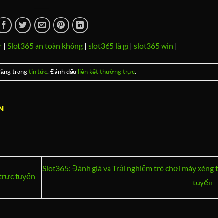
r
|
Slot365 an toàn không
|
slot365 là gì
|
slot365 win
|
đăng trong
tin tức
. Đánh dấu
liên kết thường trực
.
N
Slot365: Đánh giá và Trải nghiệm trò chơi máy xèng 
 trực tuyến
tuyến