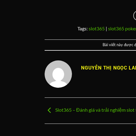
Tags:
slot365
|
slot365 poke
Bài viết này được 
NGUYỄN THỊ NGỌC LA
Slot365 – Đánh giá và trải nghiệm slot