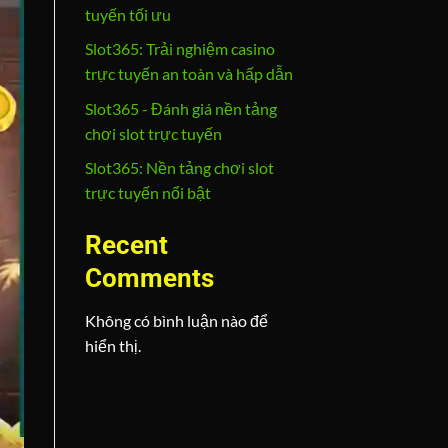
tuyến tối ưu
Slot365: Trải nghiệm casino
trực tuyến an toàn và hấp dẫn
Slot365 - Đánh giá nền tảng
chơi slot trực tuyến
Slot365: Nền tảng chơi slot
trực tuyến nổi bật
Recent
Comments
Không có bình luận nào để
hiển thị.