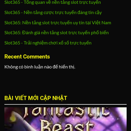
Slot365 - Tổng quan về nền tảng slot trực tuyến
Slot365 - Nền tảng cược trực tuyến đáng tin cậy
Slot365: Nền tảng slot trực tuyến uy tín tại Việt Nam
Slot365: Đánh giá nền tảng slot trực tuyến phổ biến
Slot365 - Trải nghiệm chơi xổ số trực tuyến
Recent Comments
Không có bình luận nào để hiển thị.
BÀI VIẾT MỚI CẬP NHẬT