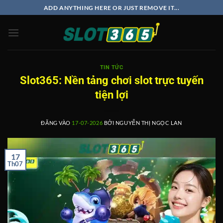
Bỏ
ADD ANYTHING HERE OR JUST REMOVE IT...
qua
nội
dung
TIN TỨC
Slot365: Nền tảng chơi slot trực tuyến
tiện lợi
ĐĂNG VÀO
17-07-2026
BỞI
NGUYỄN THỊ NGỌC LAN
17
Th07