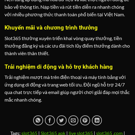
bảo vệ thông tin. Nạp tiền và rút tiền diễn ra nhanh chóng
với nhiều phương thức thanh toán phổ biến tại Việt Nam.
Khuyến mãi và chương trình thưởng
Slot365 thường xuyên triển khai vòng quay thưởng, tiền
thưởng đăng ký và các ưu đãi tích lũy điểm thưởng dành cho
thành viên thân thiết.
Trải nghiệm di động và hỗ trợ khách hàng
Trải nghiệm mượt mà trên điện thoại và máy tính bảng với
ứng dụng di động và trang web tối ưu. Đội ngũ hỗ trợ 24/7
qua chat trực tiếp và email giúp người chơi giải đáp mọi thắc
mắc nhanh chóng.
Tags:
slot365
|
Slot365 apk
|
live slot365
|
slot365 .com
|