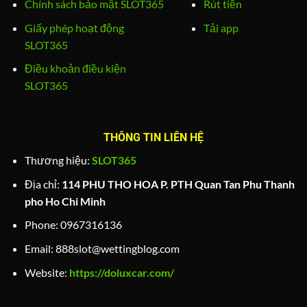
Chính sách bảo mật SLOT365
Rút tiền
Giấy phép hoạt động
Tải app
SLOT365
Điều khoản điều kiện
SLOT365
THÔNG TIN LIÊN HỆ
Thương hiệu:
SLOT365
Địa chỉ:
114 PHU THO HOA P. PTH Quan Tan Phu Thanh
pho Ho Chi Minh
Phone:
0967316136
Email:
888slot@wettingblog.com
Website:
https://doluxcar.com/