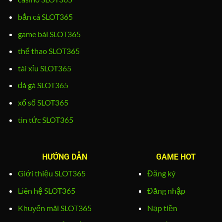
bắn cá SLOT365
game bài SLOT365
thể thao SLOT365
tài xỉu SLOT365
đá gà SLOT365
xổ số SLOT365
tin tức SLOT365
HƯỚNG DẪN
GAME HOT
Giới thiệu SLOT365
Đăng ký
Liên hệ SLOT365
Đăng nhập
Khuyến mãi SLOT365
Nạp tiền