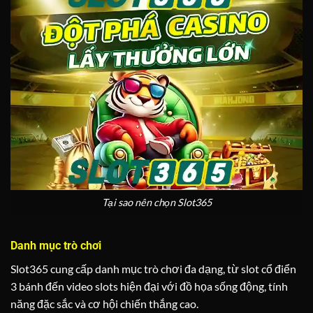
Tại sao nên chọn Slot365
Danh mục trò chơi
Slot365 cung cấp danh mục trò chơi đa dạng, từ slot cổ điển
3 bánh đến video slots hiện đại với đồ họa sống động, tính
năng đặc sắc và cơ hội chiến thắng cao.