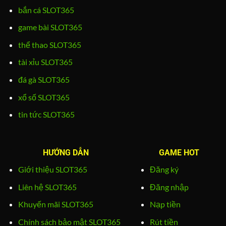
bắn cá SLOT365
game bài SLOT365
thể thao SLOT365
tài xỉu SLOT365
đá gà SLOT365
xổ số SLOT365
tin tức SLOT365
HƯỚNG DẪN
GAME HOT
Giới thiệu SLOT365
Đăng ký
Liên hệ SLOT365
Đăng nhập
Khuyến mãi SLOT365
Nạp tiền
Chính sách bảo mật SLOT365
Rút tiền