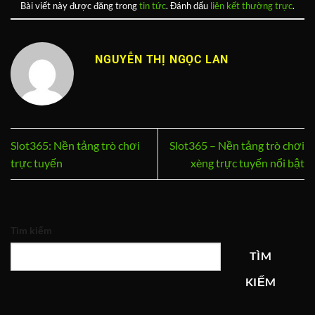
Bài viết này được đăng trong
tin tức
. Đánh dấu
liên kết thường trực
.
NGUYỄN THỊ NGỌC LAN
Slot365: Nền tảng trò chơi
Slot365 – Nền tảng trò chơi
trực tuyến
xèng trực tuyến nổi bật
Tìm kiếm
TÌM
KIẾM