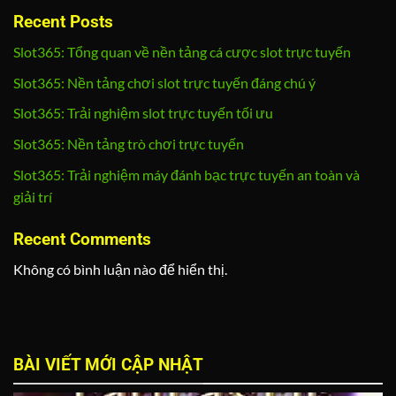
Recent Posts
Slot365: Tổng quan về nền tảng cá cược slot trực tuyến
Slot365: Nền tảng chơi slot trực tuyến đáng chú ý
Slot365: Trải nghiệm slot trực tuyến tối ưu
Slot365: Nền tảng trò chơi trực tuyến
Slot365: Trải nghiệm máy đánh bạc trực tuyến an toàn và
giải trí
Recent Comments
Không có bình luận nào để hiển thị.
BÀI VIẾT MỚI CẬP NHẬT