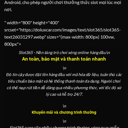
Android, cho phép người chơi thưởng thức slot mọi lúc mọi
nơi.
" width="800" height="400"
srcset="https://doluxcar.com/images/text/slot365/slot365-
text26031297.webp" sizes="(max-width: 800px) 100vw,
800px">
Slot365 - Nền tảng trò chơi xèng online hàng đầu\n
An toàn, bảo mật và thanh toán nhanh
\n
Độ tin cậy được đặt lên hàng đầu với mã hóa dữ liệu, tuân thủ các
tiêu chuẩn bảo mật và hệ thống thanh toán đa dạng. Người chơi
có thể nạp rút tiền dễ dàng qua nhiều phương thức, với tốc độ xử
lý cao và hỗ trợ 24/7.
\n
Khuyến mãi và chương trình thưởng
\n
Slot365 cung cấp nhiều chương trình thưởng, vòng quay miễn