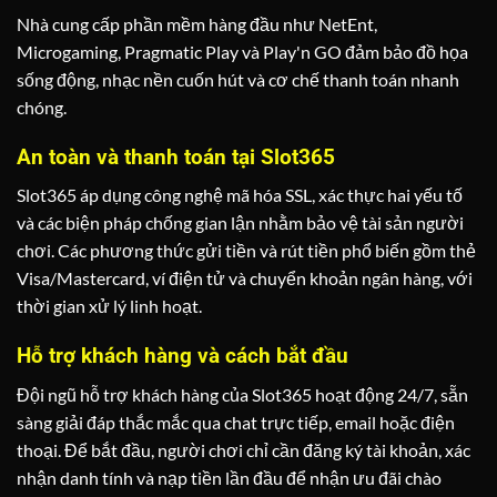
Nhà cung cấp phần mềm hàng đầu như NetEnt,
Microgaming, Pragmatic Play và Play'n GO đảm bảo đồ họa
sống động, nhạc nền cuốn hút và cơ chế thanh toán nhanh
chóng.
An toàn và thanh toán tại Slot365
Slot365 áp dụng công nghệ mã hóa SSL, xác thực hai yếu tố
và các biện pháp chống gian lận nhằm bảo vệ tài sản người
chơi. Các phương thức gửi tiền và rút tiền phổ biến gồm thẻ
Visa/Mastercard, ví điện tử và chuyển khoản ngân hàng, với
thời gian xử lý linh hoạt.
Hỗ trợ khách hàng và cách bắt đầu
Đội ngũ hỗ trợ khách hàng của Slot365 hoạt động 24/7, sẵn
sàng giải đáp thắc mắc qua chat trực tiếp, email hoặc điện
thoại. Để bắt đầu, người chơi chỉ cần đăng ký tài khoản, xác
nhận danh tính và nạp tiền lần đầu để nhận ưu đãi chào