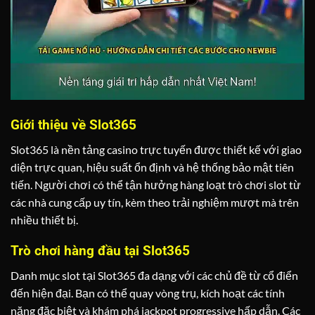
Giới thiệu về Slot365
Slot365 là nền tảng casino trực tuyến được thiết kế với giao
diện trực quan, hiệu suất ổn định và hệ thống bảo mật tiên
tiến. Người chơi có thể tận hưởng hàng loạt trò chơi slot từ
các nhà cung cấp uy tín, kèm theo trải nghiệm mượt mà trên
nhiều thiết bị.
Trò chơi hàng đầu tại Slot365
Danh mục slot tại Slot365 đa dạng với các chủ đề từ cổ điển
đến hiện đại. Bạn có thể quay vòng trụ, kích hoạt các tính
năng đặc biệt và khám phá jackpot progressive hấp dẫn. Các