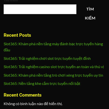
Tìm kiếm
TÌM
KIẾM
Recent Posts
Slot365: Khám phá nền tảng máy đánh bạc trực tuyến hàng
đầu
Slot365: Trải nghiệm chơi slot trực tuyến tuyệt đỉnh
Slot365: Trải nghiệm casino slot trực tuyến an toàn và thú vị
Slot365: Khám phá nền tảng trò chơi xèng trực tuyến uy tín
Slot365: Nền tảng khe cắm trực tuyến nổi bật
Recent Comments
Không có bình luận nào để hiển thị.