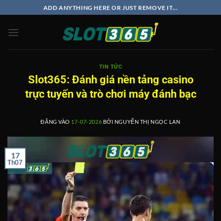
Bỏ
ADD ANYTHING HERE OR JUST REMOVE IT...
qua
nội
dung
TIN TỨC
Slot365: Đánh giá nền tảng casino
trực tuyến và trò chơi máy đánh bạc
ĐĂNG VÀO
17-07-2026
BỞI
NGUYỄN THỊ NGỌC LAN
17
Th07