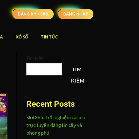
ĐĂNG KÝ +88K
ĐĂNG NHẬP
GÀ
XỔ SỐ
TIN TỨC
Tìm kiếm
TÌM
KIẾM
Recent Posts
Slot365: Trải nghiệm casino
trực tuyến đáng tin cậy và
phong phú