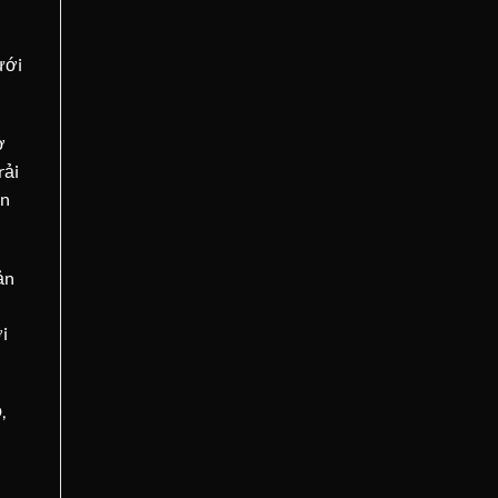
ưới
ở
rải
an
ản
ời
,