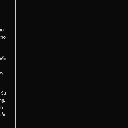
.
họ
cho
hiến
ày
. Sự
ng.
ện
hải