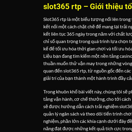
slot365 rtp – Giới thiệu 
Slot365 rtp là một biểu tượng nổi lên trong 
kết nối một cách chặt chẽ để mang lại trải
kết liên tục 365 ngày trong năm với chất l
chỉ số quan trọng trong quá trình lựa chọn t
kế để tối ưu hóa thời gian chơi và tối ưu hó
Liệu bạn đang tìm kiếm một nền tảng casino t
thuần muốn thử vận may trong những vòng q
quan đến slot365 rtp, từ nguồn gốc đến các 
giải trí của bạn thành một hành trình đầy cả
Trong khuôn khổ bài viết này, chúng tôi sẽ ph
tảng vận hành, cơ chế thưởng, cho tới cách 
sẽ được hướng dẫn cách trải nghiệm slot365
quản lý ngân sách và theo dõi tiến trình ch
nghiệm, phần lớn các khía cạnh dưới đây đề
năng đạt được những kết quả tích cực trong