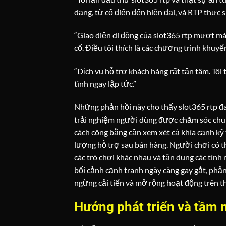
dạng, từ cổ điển đến hiện đại, và RTP thực 
“Giao diện di động của slot365 rtp mượt mà,
cố. Điều tôi thích là các chương trình khuyế
“Dịch vụ hỗ trợ khách hàng rất tận tâm. Tôi
tình ngay lập tức.”
Những phản hồi này cho thấy slot365 rtp đ
trải nghiệm người dùng được chăm sóc chu 
cách công bằng cần xem xét cả khía cạnh kỹ 
lượng hỗ trợ sau bán hàng. Người chơi có t
các trò chơi khác nhau và tận dụng các tí
bối cảnh cạnh tranh ngày càng gay gắt, phả
ngừng cải tiến và mở rộng hoạt động trên t
Hướng phát triển và tầm n