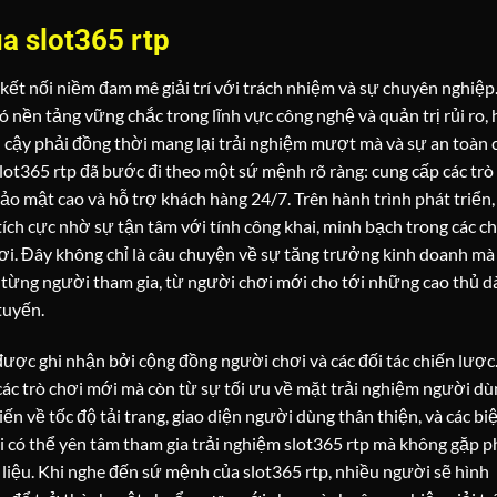
a slot365 rtp
kết nối niềm đam mê giải trí với trách nhiệm và sự chuyên nghiệp
ó nền tảng vững chắc trong lĩnh vực công nghệ và quản trị rủi ro, 
tin cậy phải đồng thời mang lại trải nghiệm mượt mà và sự an toàn 
lot365 rtp đã bước đi theo một sứ mệnh rõ ràng: cung cấp các trò
bảo mật cao và hỗ trợ khách hàng 24/7. Trên hành trình phát triển,
ích cực nhờ sự tận tâm với tính công khai, minh bạch trong các c
ơi. Đây không chỉ là câu chuyện về sự tăng trưởng kinh doanh mà
i từng người tham gia, từ người chơi mới cho tới những cao thủ d
tuyến.
ược ghi nhận bởi cộng đồng người chơi và các đối tác chiến lược
các trò chơi mới mà còn từ sự tối ưu về mặt trải nghiệm người dù
ến về tốc độ tải trang, giao diện người dùng thân thiện, và các bi
i có thể yên tâm tham gia trải nghiệm slot365 rtp mà không gặp p
 liệu. Khi nghe đến sứ mệnh của slot365 rtp, nhiều người sẽ hình