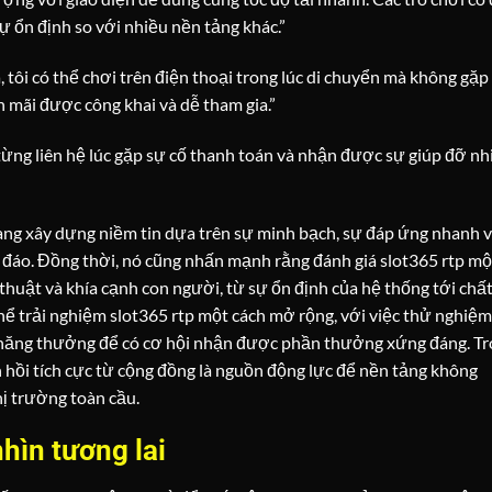
sự ổn định so với nhiều nền tảng khác.”
 tôi có thể chơi trên điện thoại trong lúc di chuyển mà không gặp
n mãi được công khai và dễ tham gia.”
 từng liên hệ lúc gặp sự cố thanh toán và nhận được sự giúp đỡ nh
ang xây dựng niềm tin dựa trên sự minh bạch, sự đáp ứng nhanh 
đáo. Đồng thời, nó cũng nhấn mạnh rằng đánh giá slot365 rtp mộ
thuật và khía cạnh con người, từ sự ổn định của hệ thống tới chấ
hể trải nghiệm slot365 rtp một cách mở rộng, với việc thử nghiệm
nh năng thưởng để có cơ hội nhận được phần thưởng xứng đáng. T
n hồi tích cực từ cộng đồng là nguồn động lực để nền tảng không
hị trường toàn cầu.
hìn tương lai