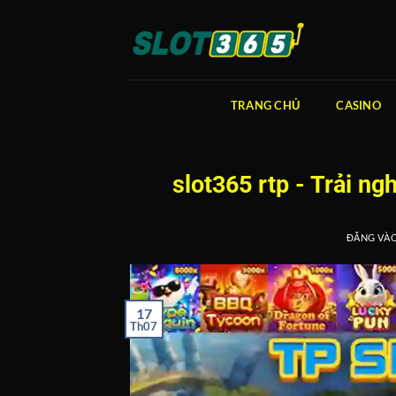
Bỏ
qua
nội
dung
TRANG CHỦ
CASINO
slot365 rtp - Trải n
ĐĂNG VÀ
17
Th07