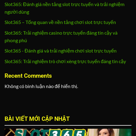
Slot365: Đánh giá nền tảng slot trực tuyến và trải nghiệm
người dùng
Slot365 – Tổng quan về nền tảng chơi slot trực tuyến
Slot365: Trải nghiệm casino trực tuyến đáng tin cậy và
phong phú
Slot365 - Đánh giá và trải nghiệm chơi slot trực tuyến
Slot365: Trải nghiệm trò chơi xèng trực tuyến đáng tin cậy
Recent Comments
Không có bình luận nào để hiển thị.
BÀI VIẾT MỚI CẬP NHẬT