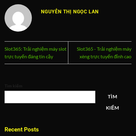
NGUYỄN THỊ NGỌC LAN
Slot365: Trải nghiệm máy slot
Slot365 - Trải nghiệm máy
trực tuyến đáng tin cậy
xèng trực tuyến đỉnh cao
Tìm kiếm
TÌM
KIẾM
Recent Posts